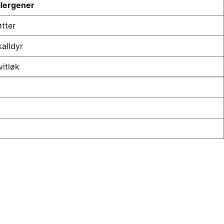
llergener
øtter
kalldyr
vitløk