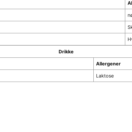
A
n
S
H
Drikke
Allergener
Laktose