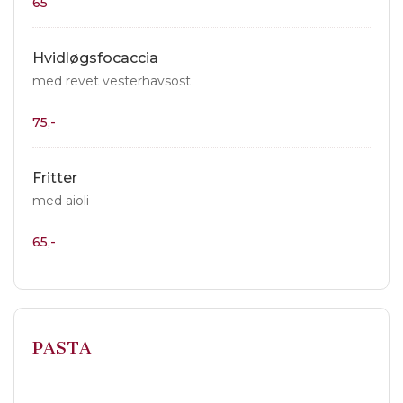
65
Hvidløgsfocaccia
med revet vesterhavsost
75,-
Fritter
med aioli
65,-
PASTA