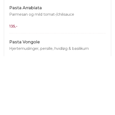
Pasta Arrabiata
Parmesan og mild tomat-/chilisauce
135,-
Pasta Vongole
Hjertemuslinger, persille, hvidløg & basilikum
165,-
Pasta al Salmone
Skagen laks, spinat, grillet citron & persille
155,-